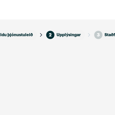
2
3
ldu þjónustuleið
Upplýsingar
Staðf