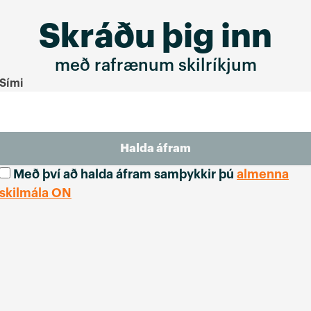
Skráðu þig inn
með rafrænum skilríkjum
Sími
Halda áfram
Með því að halda áfram samþykkir þú
almenna
skilmála ON